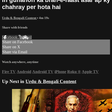
chahray per hota hai
Urdu & Bengali Content
• 4m 19s
Share with friends
Facebook
X
Email
Share on Facebook
Share on X
Share via Email
Watch anywhere, anytime
Fire TV
Android
Android TV
iPhone
Roku
®
Apple TV
Up Next in
Urdu & Bengali Content