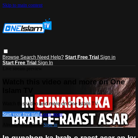
Skip to main content
Browse
Search
Need Help?
Start Free Trial
Sign in
Start Free Trial
Sign In
Live stream preview
Watch this video and more on One
Islam TV
Watch this video and more on One Islam TV
Start your free trial
Learn more
Already subscribed?
Sign in
In gunahon ka brah-e-raast asar ap ky