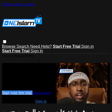
Skip to main content
Browse
Search
Need Help?
Start Free Trial
Sign in
Start Free Trial
Sign In
Live stream preview
Watch this video and more on One
Islam TV
Watch this video and more on One Islam TV
Start your free trial
Learn more
Already subscribed?
Sign in
سوف ترتد عليهم - عبد الرحمن حسن