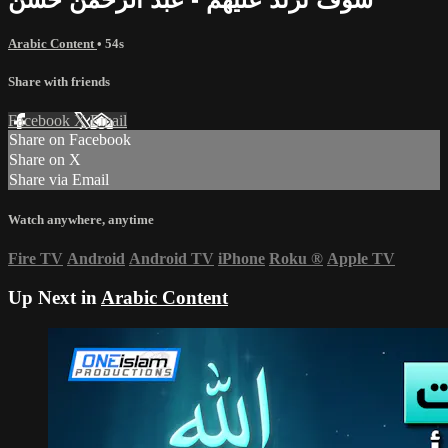
Arabic Content
• 54s
Share with friends
Facebook
X
Email
Share on Facebook
Share on X
Share via Email
Watch anywhere, anytime
Fire TV
Android
Android TV
iPhone
Roku
®
Apple TV
Up Next in
Arabic Content